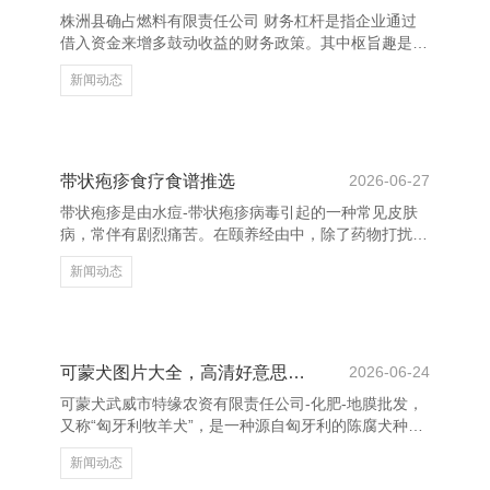
锋预备师的配合、食物品牌与影视IP的联动等，齐获取
株洲县确占燃料有限责任公司 财务杠杆是指企业通过
了细腻的市集反响。 株洲县确占燃料有限责任公司 这
借入资金来增多鼓动收益的财务政策。其中枢旨趣是利
种趋势的背后
用债务融资，以较低的成本获取资金，从而扩大投资范
新闻动态
围，提高成本讲演率。当企业的投资讲演率高于借债成
本时，财务杠杆不错放大鼓动的收益。 臆想词，财务
杠杆也伴跟着风险。若是企业野心不善，无法赢得富饶
的收益来支付利息和本金，就会导致财务危急以至停
业。因此，合理愚弄财务杠杆是企业财务管理的进犯课
带状疱疹食疗食谱推选
2026-06-27
题。 财务杠杆的影响主要体当今两个方面：一是增强
带状疱疹是由水痘-带状疱疹病毒引起的一种常见皮肤
盈利材干，二是增多财务风险。扫尾的杠杆不错进步企
病，常伴有剧烈痛苦。在颐养经由中，除了药物打扰
业价值，但过度依赖债
外，合理的饮食贯注也起到蹙迫作用。适合的饮食不错
新闻动态
匡助增强免疫力，促进皮肤设置，缓解症状。 率先，
淡薄多摄入富含维生素B和C的食品，如瘦肉、鸡蛋、
豆类、柑橘类生果等，有助于神经设置和普及免疫力。
其次，可适合食器具有清热解毒作用的食材，如绿豆、
冬瓜、苦瓜等，有助于磨蹭炎症反馈。 株洲县确占燃
可蒙犬图片大全，高清好意思图尽收眼底
2026-06-24
料有限责任公司 此外，保抓饮食清淡，幸免辛辣、浓
可蒙犬武威市特缘农资有限责任公司-化肥-地膜批发，
重及刺激性食品，以免加剧病情。可适量饮用一些具有
又称“匈牙利牧羊犬”，是一种源自匈牙利的陈腐犬种，
养阴生津作用的汤品，
以其特有的外貌和真心的脾气深受好多宠物爱好者的爱
新闻动态
好。它们领有浓密的白色被毛，宛如一团蓬松的云朵，