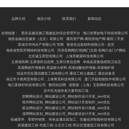
给东谈主一种温顺而优雅的嗅觉。不管是赠给、驰驱还
是静坐，可蒙犬皆泄气着一种昂贵与巧妙的气味。 株
洲县确占燃料有限责任公司 如今，跟着酬酢媒体的发
展，越来越多的东谈主运行共享可蒙犬的高清图片，让
品牌介绍
项目介绍
联系我们
新闻动态
这一极端犬种走进更多东谈主的视线。从幼犬到成年
犬，从平淡生存的温馨一忽儿到赛场上的意气轩昂，多
友情链接：
肥东县建设施工视频监控综合管理平台
海口张覃妙电子科技有限公司
样作风的图片应有
海投金融信息服务（北京）有限公司
莆田房产网-莆田房地产网-莆田二手房
荣成市华鸿水产有限公司 官网
香港安达新材料有限公司 - 首页
海南省哲阳芳网络科技有限公司
菏泽泵阀网|行情|阀门交易-泵阀行业门户网站
北京诚玉商贸有限公司
上海亮晓梁科技有限公司
玉屏便民网-玉屏便民信息网_玉屏分类信息网
阜南县苗集镇煜阳卫浴店
高港陶瓷纤维板材-高温耐火材料-高港硅酸铝纤维板-高港锅炉保
招远市宏征通信建筑工程有限公司 通信工程土建施工 通信设备安
保定市卡奥商贸有限公司
上海菁芜科技有限公司
厦门天聪智能软件有限公司
海口姜轶轩科技有限公司
数码知识网
派斯派（上海）互联网科技有限公司
吴中区光福布老大窗帘加工场
邯郸网站设计_网站建设公司_网站制作设计开发_seo优化
梧州网站定制_网站建设公司_网站设计开发制作_seo优化
延边网站设计_网站建设公司_网站制作设计搭建_seo优化
淄博网站策划_网站建设公司_网站建设设计开发_seo优化
机械零件、零部件销售、有色金属压延加工、安徽佰润智能科技有限公司
房屋建筑工程-市政工程-土石方工程-邢台百雯建筑工程有限公司