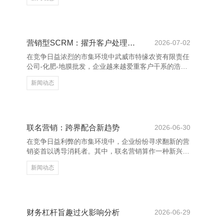
不异至关首要。以下几种实用战略，可匡助企业在短时
候内终了销量增长。 最初，精确定位盘算客户。通过
数据分析了解破钞者的需求与偏好，制定针对性的营销
决策，能权臣提高转动率。举例，针对年青群体推出个
性化家具，或为高端客户打造专属管事，齐能增强购买
营销型SCRM：擢升客户处理与转变效力
2026-07-02
意愿。 其次，垄断限时优惠和促销活动引发购买冲
在竞争日益浓烈的市集环境中武威市特缘农资有限责任
动。如“满减”、“买一送一”或“限时扣头”等时间，大概营
公司-化肥-地膜批发，企业越来越爱重客户干系的浩荡
造逶迤感，促
化处理。营销型SCRM（Social Customer
新闻动态
Relationship Management）动作一种和会外交麇集与
客户干系处理的新式用具，正慢慢成为擢升客户处理与
转变效力的要津时代。 营销型SCRM通过整合外交媒
体、数据分析和自动化营销功能，匡助企业更精确地了
解客户需求，达成个性化营销。它不仅好像跟踪客户的
联名营销：跨界配合新趋势
2026-06-30
互动行径，还能基于数据瞻念察进行智能保举，提高客
在竞争日益利弊的市集环境中，企业纷纷寻求翻新的营
户惬意度和衷心度。 同期，SCR
销姿首以诱导消耗者。其中，联名营销算作一种新兴的
跨界配合模式武威市特缘农资有限责任公司-化肥-地膜
新闻动态
批发，正迟缓成为品牌进步影响力的蹙迫技术。 联名
营销指的是两个或多个不同鸿沟的品牌或个东谈主进行
配合，共同推分娩物或就业。这种配合不仅大约借助两
边的用户基础扩大市集秘籍面，还能通过交融各自的上
风资源，创造出独有的消耗体验。举例，开通品牌与前
财务杠杆旨趣过火影响分析
2026-06-29